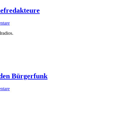
hefredakteure
ntare
radios.
den Bürgerfunk
ntare