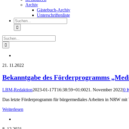
Archiv
Gästebuch-Archiv
Unterschriftenliste
Suche
nach:
Suche
nach:
21.
11.2022
Bekanntgabe des Förderprogramms „Medial
LBM-Redaktion
2023-01-17T16:38:59+01:00
21. November 2022
|
0 
Das letzte Förderprogramm für bürgermediales Arbeiten in NRW mit 
Weiterlesen
8.
12.2021