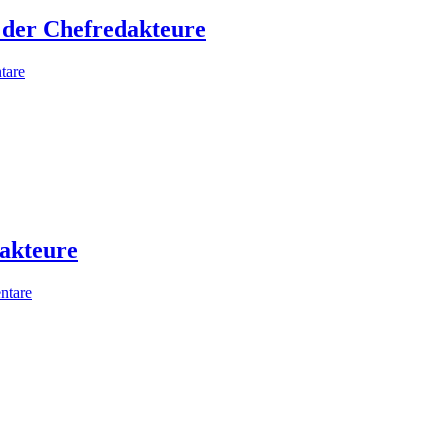
 der Chefredakteure
tare
akteure
ntare