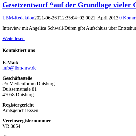
Gesetzentwurf “auf der Grundlage vieler
LBM-Redaktion
2021-06-26T12:35:04+02:00
21. April 2013
|
0 Komme
Interview mit Angelica Schwall-Düren gibt Aufschluss über Entstehu
Weiterlesen
Kontaktiert uns
E-Mail:
info@lbm-nrw.de
Geschäftsstelle
c/o Medienforum Duisburg
Duissernstraße 81
47058 Duisburg
Registergericht
Amtsgericht Essen
Vereinsregisternummer
VR 3854