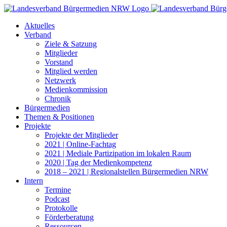
Zum
Inhalt
Aktuelles
springen
Verband
Ziele & Satzung
Mitglieder
Vorstand
Mitglied werden
Netzwerk
Medienkommission
Chronik
Bürgermedien
Themen & Positionen
Projekte
Projekte der Mitglieder
2021 | Online-Fachtag
2021 | Mediale Partizipation im lokalen Raum
2020 | Tag der Medienkompetenz
2018 – 2021 | Regionalstellen Bürgermedien NRW
Intern
Termine
Podcast
Protokolle
Förderberatung
Ressourcen