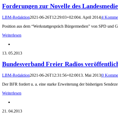
Forderungen zur Novelle des Landesmedi
LBM-Redaktion
2021-06-26T12:29:03+02:00
4. April 2014
|
4 Kommen
Position aus dem “Werkstattgespräch Bürgermedien” von SPD und 
Weiterlesen
13.
05.2013
Bundesverband Freier Radios veröffentli
LBM-Redaktion
2021-06-26T12:31:56+02:00
13. Mai 2013
|
0 Komme
Der BFR fordert u. a. eine starke Erweiterung der bisherigen Sendezei
Weiterlesen
21.
04.2013