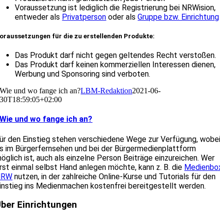
Voraussetzung ist lediglich die Registrierung bei NRWision,
entweder als
Privatperson
oder als
Gruppe bzw. Einrichtung
oraussetzungen für die zu erstellenden Produkte:
Das Produkt darf nicht gegen geltendes Recht verstoßen.
Das Produkt darf keinen kommerziellen Interessen dienen,
Werbung und Sponsoring sind verboten.
Wie und wo fange ich an?
LBM-Redaktion
2021-06-
30T18:59:05+02:00
Wie und wo fange ich an?
ür den Einstieg stehen verschiedene Wege zur Verfügung, wobe
s im Bürgerfernsehen und bei der Bürgermedienplattform
öglich ist, auch als einzelne Person Beiträge einzureichen. Wer
rst einmal selbst Hand anlegen möchte, kann z. B. die
Medienbo
NRW
nutzen, in der zahlreiche Online-Kurse und Tutorials für den
instieg ins Medienmachen kostenfrei bereitgestellt werden.
ber Einrichtungen