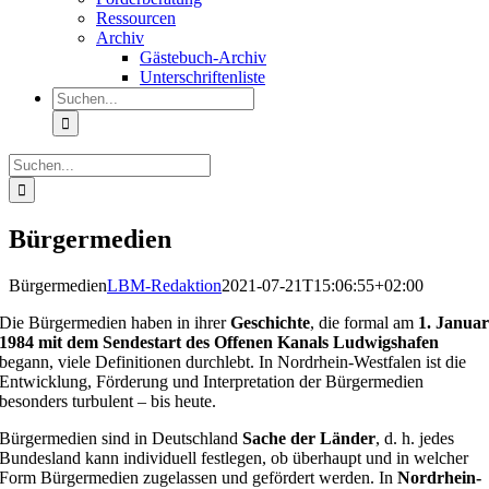
Ressourcen
Archiv
Gästebuch-Archiv
Unterschriftenliste
Suche
nach:
Suche
nach:
Bürgermedien
Bürgermedien
LBM-Redaktion
2021-07-21T15:06:55+02:00
Die Bürgermedien haben in ihrer
Geschichte
, die formal am
1. Janua
1984 mit dem Sendestart des Offenen Kanals Ludwigshafen
begann, viele Definitionen durchlebt. In Nordrhein-Westfalen ist die
Entwicklung, Förderung und Interpretation der Bürgermedien
besonders turbulent – bis heute.
Bürgermedien sind in Deutschland
Sache der Länder
, d. h. jedes
Bundesland kann individuell festlegen, ob überhaupt und in welcher
Form Bürgermedien zugelassen und gefördert werden. In
Nordrhein-