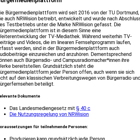
Bürgermedienplattform
ie Bürgermedienplattform wird seit 2016 von der TU Dortmund,
ie auch NRWision betreibt, entwickelt und wurde nach Abschlus
es Testbetriebs unter die Marke NRWision gefasst. Die
ürgermedienplattform ist in diesem Sinne eine
eiterentwicklung der TV-Mediathek. Während weiterhin TV-
eiträge und Videos, die im linearen Fernsehprogramm laufen,
rfasst werden, sind in der Bürgermedienplattform auch
udiobeiträge einzureichen und anzuhören. Dementsprechend
önnen auch Bürgerradio- und Campusradiomacher*innen ihre
erke bereitstellen. Grundsätzlich steht die
ürgermedienplattform jeder Person offen, auch wenn sie sich
icht auf den klassischen Verbreitungswegen von Bürgerradio un
ürgerfernsehen beteiligt.
elevante Dokumente
Das Landesmediengesetz mit
§ 40 c
Die Nutzungsregelung von NRWision
oraussetzungen für teilnehmende Personen:
Produzieren kann grundsätzlich jede Person