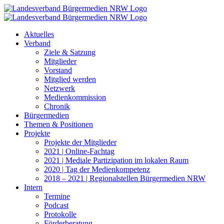
Zum
Inhalt
springen
Aktuelles
Verband
Ziele & Satzung
Mitglieder
Vorstand
Mitglied werden
Netzwerk
Medienkommission
Chronik
Bürgermedien
Themen & Positionen
Projekte
Projekte der Mitglieder
2021 | Online-Fachtag
2021 | Mediale Partizipation im lokalen Raum
2020 | Tag der Medienkompetenz
2018 – 2021 | Regionalstellen Bürgermedien NRW
Intern
Termine
Podcast
Protokolle
Förderberatung