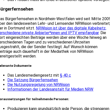
Bürgerfernsehen
as Bürgerfernsehen in Nordrhein-Westfalen wird seit Mitte 200
ber den landesweiten Lehr- und Lernsender NRWision verbreitet
er in Dortmund sitzt.
NRWision ist über das digitale Kabelnetz,
erschiedene private Anbieter*innen und IPTV empfangbar
. Die
ort eingereichten Beiträge werden über eine Woche hinweg an
erschiedenen Tagen und zu verschiedenen Uhrzeiten
usgestrahlt, die der Sender festlegt. Auf Wunsch können
eiträge auch dauerhaft in der Mediathek von NRWision
ereitgestellt werden.
elevante Dokumente
Das Landesmediengesetz mit
§ 40 c
Die Satzung Bürgerfernsehen
Die Nutzungsregelung von NRWision
Informationen der Landesanstalt für Medien NRW
oraussetzungen für teilnehmende Personen:
Produzieren kann grundsätzlich jede Person, die strengeren