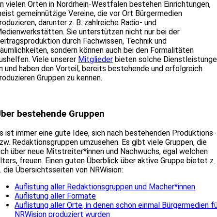
n vielen Orten in Nordrhein-Westfalen bestehen Einrichtungen,
eist gemeinnützige Vereine, die vor Ort Bürgermedien
roduzieren, darunter z. B. zahlreiche Radio- und
edienwerkstätten. Sie unterstützen nicht nur bei der
eitragsproduktion durch Fachwissen, Technik und
äumlichkeiten, sondern können auch bei den Formalitäten
ushelfen. Viele unserer
Mitglieder
bieten solche Dienstleistung
n und haben den Vorteil, bereits bestehende und erfolgreich
roduzieren Gruppen zu kennen.
Über bestehende Gruppen
s ist immer eine gute Idee, sich nach bestehenden Produktions-
zw. Redaktionsgruppen umzusehen. Es gibt viele Gruppen, die
ich über neue Mitstreiter*innen und Nachwuchs, egal welchen
lters, freuen. Einen guten Überblick über aktive Gruppe bietet z.
. die Übersichtsseiten von NRWision:
Auflistung aller Redaktionsgruppen und Macher*innen
Auflistung aller Formate
Auflistung aller Orte, in denen schon einmal Bürgermedien f
NRWision produziert wurden