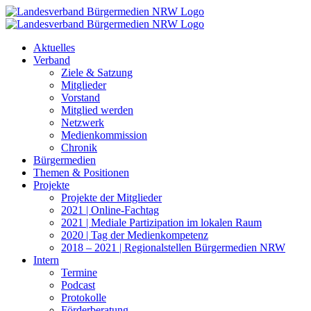
Zum
Inhalt
springen
Aktuelles
Verband
Ziele & Satzung
Mitglieder
Vorstand
Mitglied werden
Netzwerk
Medienkommission
Chronik
Bürgermedien
Themen & Positionen
Projekte
Projekte der Mitglieder
2021 | Online-Fachtag
2021 | Mediale Partizipation im lokalen Raum
2020 | Tag der Medienkompetenz
2018 – 2021 | Regionalstellen Bürgermedien NRW
Intern
Termine
Podcast
Protokolle
Förderberatung