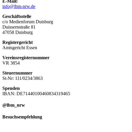
E-Mail:
info@lbm-nrw.de
Geschäftsstelle
c/o Medienforum Duisburg
Duissernstraße 81
47058 Duisburg
Registergericht
Amtsgericht Essen
Vereinsregisternummer
VR 3854
Steuernummer
St-Nr: 111/0234/3863
Spenden
IBAN: DE71440100460834319465
@lbm_nrw
Besuchsempfehlung