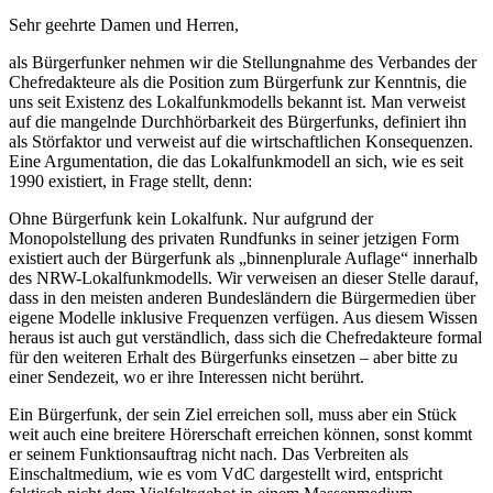
Sehr geehrte Damen und Herren,
als Bürgerfunker nehmen wir die Stellungnahme des Verbandes der
Chefredakteure als die Position zum Bürgerfunk zur Kenntnis, die
uns seit Existenz des Lokalfunkmodells bekannt ist. Man verweist
auf die mangelnde Durchhörbarkeit des Bürgerfunks, definiert ihn
als Störfaktor und verweist auf die wirtschaftlichen Konsequenzen.
Eine Argumentation, die das Lokalfunkmodell an sich, wie es seit
1990 existiert, in Frage stellt, denn:
Ohne Bürgerfunk kein Lokalfunk. Nur aufgrund der
Monopolstellung des privaten Rundfunks in seiner jetzigen Form
existiert auch der Bürgerfunk als „binnenplurale Auflage“ innerhalb
des NRW-Lokalfunkmodells. Wir verweisen an dieser Stelle darauf,
dass in den meisten anderen Bundesländern die Bürgermedien über
eigene Modelle inklusive Frequenzen verfügen. Aus diesem Wissen
heraus ist auch gut verständlich, dass sich die Chefredakteure formal
für den weiteren Erhalt des Bürgerfunks einsetzen – aber bitte zu
einer Sendezeit, wo er ihre Interessen nicht berührt.
Ein Bürgerfunk, der sein Ziel erreichen soll, muss aber ein Stück
weit auch eine breitere Hörerschaft erreichen können, sonst kommt
er seinem Funktionsauftrag nicht nach. Das Verbreiten als
Einschaltmedium, wie es vom VdC dargestellt wird, entspricht