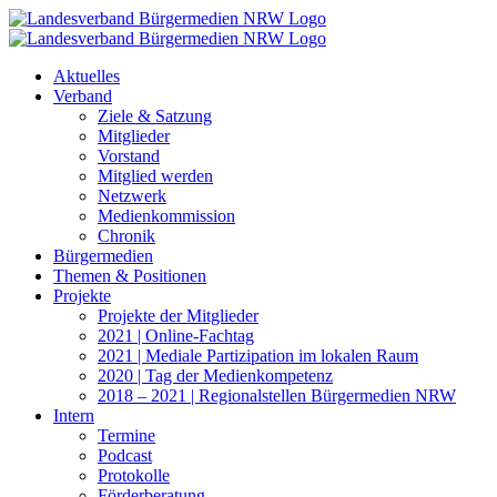
Zum
Inhalt
springen
Aktuelles
Verband
Ziele & Satzung
Mitglieder
Vorstand
Mitglied werden
Netzwerk
Medienkommission
Chronik
Bürgermedien
Themen & Positionen
Projekte
Projekte der Mitglieder
2021 | Online-Fachtag
2021 | Mediale Partizipation im lokalen Raum
2020 | Tag der Medienkompetenz
2018 – 2021 | Regionalstellen Bürgermedien NRW
Intern
Termine
Podcast
Protokolle
Förderberatung