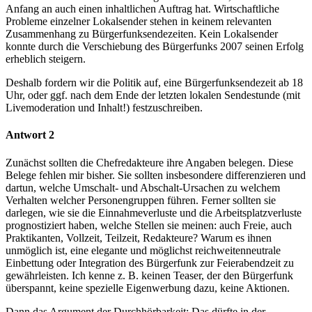
Anfang an auch einen inhaltlichen Auftrag hat. Wirtschaftliche
Probleme einzelner Lokalsender stehen in keinem relevanten
Zusammenhang zu Bürgerfunksendezeiten. Kein Lokalsender
konnte durch die Verschiebung des Bürgerfunks 2007 seinen Erfolg
erheblich steigern.
Deshalb fordern wir die Politik auf, eine Bürgerfunksendezeit ab 18
Uhr, oder ggf. nach dem Ende der letzten lokalen Sendestunde (mit
Livemoderation und Inhalt!) festzuschreiben.
Antwort 2
Zunächst sollten die Chefredakteure ihre Angaben belegen. Diese
Belege fehlen mir bisher. Sie sollten insbesondere differenzieren und
dartun, welche Umschalt- und Abschalt-Ursachen zu welchem
Verhalten welcher Personengruppen führen. Ferner sollten sie
darlegen, wie sie die Einnahmeverluste und die Arbeitsplatzverluste
prognostiziert haben, welche Stellen sie meinen: auch Freie, auch
Praktikanten, Vollzeit, Teilzeit, Redakteure? Warum es ihnen
unmöglich ist, eine elegante und möglichst reichweitenneutrale
Einbettung oder Integration des Bürgerfunk zur Feierabendzeit zu
gewährleisten. Ich kenne z. B. keinen Teaser, der den Bürgerfunk
überspannt, keine spezielle Eigenwerbung dazu, keine Aktionen.
Dann das Argument der Durchhörbarkeit: Das dürfte in der