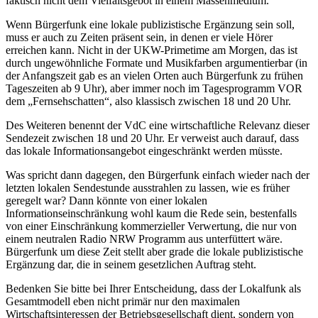
faktisch nicht dem Vielfaltsgebot in einem Massenmedium.
Wenn Bürgerfunk eine lokale publizistische Ergänzung sein soll,
muss er auch zu Zeiten präsent sein, in denen er viele Hörer
erreichen kann. Nicht in der UKW-Primetime am Morgen, das ist
durch ungewöhnliche Formate und Musikfarben argumentierbar (in
der Anfangszeit gab es an vielen Orten auch Bürgerfunk zu frühen
Tageszeiten ab 9 Uhr), aber immer noch im Tagesprogramm VOR
dem „Fernsehschatten“, also klassisch zwischen 18 und 20 Uhr.
Des Weiteren benennt der VdC eine wirtschaftliche Relevanz dieser
Sendezeit zwischen 18 und 20 Uhr. Er verweist auch darauf, dass
das lokale Informationsangebot eingeschränkt werden müsste.
Was spricht dann dagegen, den Bürgerfunk einfach wieder nach der
letzten lokalen Sendestunde ausstrahlen zu lassen, wie es früher
geregelt war? Dann könnte von einer lokalen
Informationseinschränkung wohl kaum die Rede sein, bestenfalls
von einer Einschränkung kommerzieller Verwertung, die nur von
einem neutralen Radio NRW Programm aus unterfüttert wäre.
Bürgerfunk um diese Zeit stellt aber grade die lokale publizistische
Ergänzung dar, die in seinem gesetzlichen Auftrag steht.
Bedenken Sie bitte bei Ihrer Entscheidung, dass der Lokalfunk als
Gesamtmodell eben nicht primär nur den maximalen
Wirtschaftsinteressen der Betriebsgesellschaft dient, sondern von