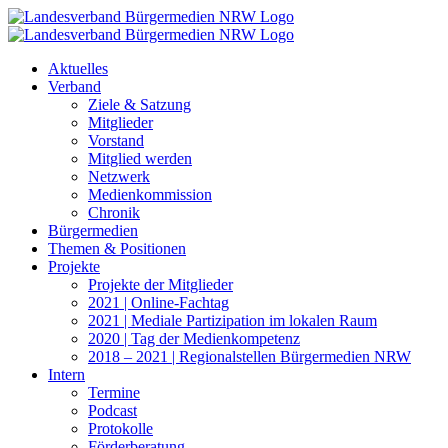
Zum
Inhalt
springen
Aktuelles
Verband
Ziele & Satzung
Mitglieder
Vorstand
Mitglied werden
Netzwerk
Medienkommission
Chronik
Bürgermedien
Themen & Positionen
Projekte
Projekte der Mitglieder
2021 | Online-Fachtag
2021 | Mediale Partizipation im lokalen Raum
2020 | Tag der Medienkompetenz
2018 – 2021 | Regionalstellen Bürgermedien NRW
Intern
Termine
Podcast
Protokolle
Förderberatung