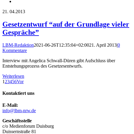
21.
04.2013
Gesetzentwurf “auf der Grundlage vieler
Gespräche”
LBM-Redaktion
2021-06-26T12:35:04+02:00
21. April 2013
|
0
Kommentare
Interview mit Angelica Schwall-Düren gibt Aufschluss über
Entstehungsprozess des Gesetzesentwurfs.
Weiterlesen
1
2
3
4
5
6
Vor
Kontaktiert uns
E-Mail:
info@lbm-nrw.de
Geschäftsstelle
c/o Medienforum Duisburg
Duissernstraße 81