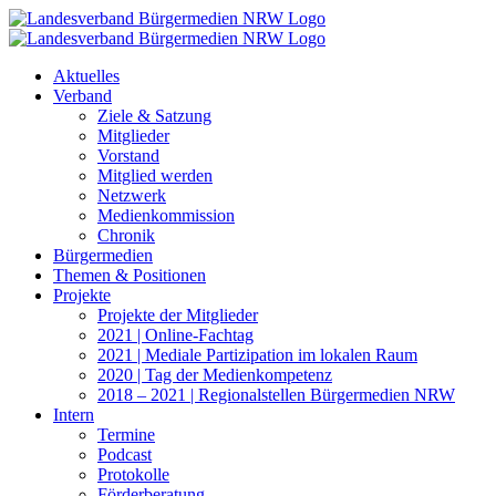
Zum
Inhalt
springen
Aktuelles
Verband
Ziele & Satzung
Mitglieder
Vorstand
Mitglied werden
Netzwerk
Medienkommission
Chronik
Bürgermedien
Themen & Positionen
Projekte
Projekte der Mitglieder
2021 | Online-Fachtag
2021 | Mediale Partizipation im lokalen Raum
2020 | Tag der Medienkompetenz
2018 – 2021 | Regionalstellen Bürgermedien NRW
Intern
Termine
Podcast
Protokolle
Förderberatung