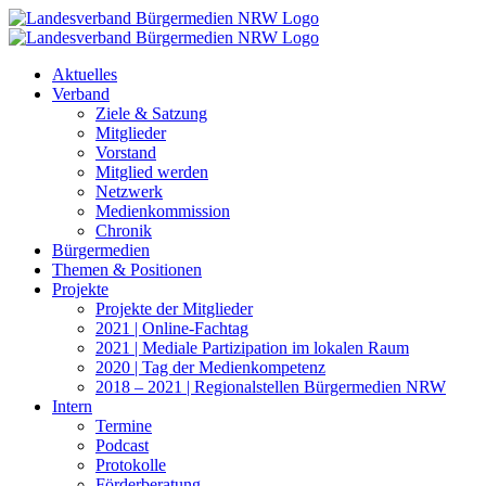
Zum
Inhalt
springen
Aktuelles
Verband
Ziele & Satzung
Mitglieder
Vorstand
Mitglied werden
Netzwerk
Medienkommission
Chronik
Bürgermedien
Themen & Positionen
Projekte
Projekte der Mitglieder
2021 | Online-Fachtag
2021 | Mediale Partizipation im lokalen Raum
2020 | Tag der Medienkompetenz
2018 – 2021 | Regionalstellen Bürgermedien NRW
Intern
Termine
Podcast
Protokolle
Förderberatung