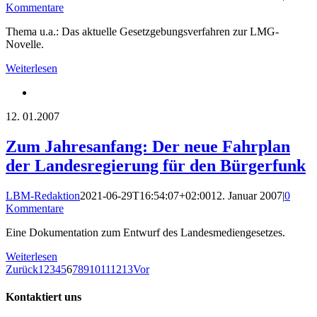
Kommentare
Thema u.a.: Das aktuelle Gesetzgebungsverfahren zur LMG-
Novelle.
Weiterlesen
12.
01.2007
Zum Jahresanfang: Der neue Fahrplan
der Landesregierung für den Bürgerfunk
LBM-Redaktion
2021-06-29T16:54:07+02:00
12. Januar 2007
|
0
Kommentare
Eine Dokumentation zum Entwurf des Landesmediengesetzes.
Weiterlesen
Zurück
1
2
3
4
5
6
7
8
9
10
11
12
13
Vor
Kontaktiert uns