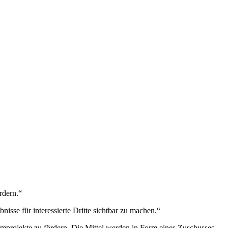
rdern.“
sse für interessierte Dritte sichtbar zu machen.“
rmprojekte zu fördern. Die Mittel werden in Form eines Zuschusses