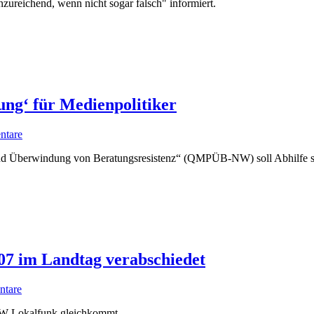
ureichend, wenn nicht sogar falsch" informiert.
ng‘ für Medienpolitiker
ntare
 und Überwindung von Beratungsresistenz“ (QMPÜB-NW) soll Abhilfe s
07 im Landtag verabschiedet
tare
RW-Lokalfunk gleichkommt.