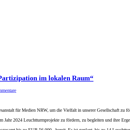
rtizipation im lokalen Raum“
mmentare
sanstalt für Medien NRW, um die Vielfalt in unserer Gesellschaft zu fö
ahr 2024 Leuchtturmprojekte zu fördern, zu begleiten und ihre Ergebni
gesamt bis zu EUR 56.000,- bereit. Es ist geplant, bis zu 14 Leuchttu