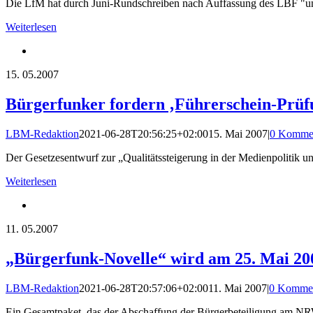
Die LfM hat durch Juni-Rundschreiben nach Auffassung des LBF "unz
Weiterlesen
15.
05.2007
Bürgerfunker fordern ‚Führerschein-Prüfu
LBM-Redaktion
2021-06-28T20:56:25+02:00
15. Mai 2007
|
0 Komme
Der Gesetzesentwurf zur „Qualitätssteigerung in der Medienpolitik
Weiterlesen
11.
05.2007
„Bürgerfunk-Novelle“ wird am 25. Mai 20
LBM-Redaktion
2021-06-28T20:57:06+02:00
11. Mai 2007
|
0 Kommen
Ein Gesamtpaket, das der Abschaffung der Bürgerbeteiligung am N