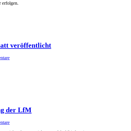
 erfolgen.
t veröffentlicht
ntare
ng der LfM
ntare