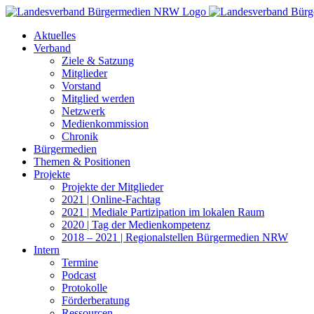
Zum
Inhalt
Aktuelles
springen
Verband
Ziele & Satzung
Mitglieder
Vorstand
Mitglied werden
Netzwerk
Medienkommission
Chronik
Bürgermedien
Themen & Positionen
Projekte
Projekte der Mitglieder
2021 | Online-Fachtag
2021 | Mediale Partizipation im lokalen Raum
2020 | Tag der Medienkompetenz
2018 – 2021 | Regionalstellen Bürgermedien NRW
Intern
Termine
Podcast
Protokolle
Förderberatung
Ressourcen