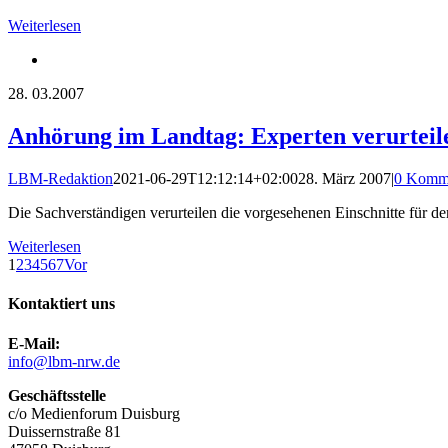
Weiterlesen
28.
03.2007
Anhörung im Landtag: Experten verurteil
LBM-Redaktion
2021-06-29T12:12:14+02:00
28. März 2007
|
0 Komm
Die Sachverständigen verurteilen die vorgesehenen Einschnitte für d
Weiterlesen
1
2
3
4
5
6
7
Vor
Kontaktiert uns
E-Mail:
info@lbm-nrw.de
Geschäftsstelle
c/o Medienforum Duisburg
Duissernstraße 81