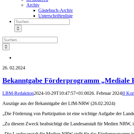
Archiv
Gästebuch-Archiv
Unterschriftenliste
Suche
nach:
Suche
nach:
26.
02.2024
Bekanntgabe Förderprogramm „Mediale Pa
LBM-Redaktion
2024-10-29T10:47:57+01:00
26. Februar 2024
|
0 Ko
Auszüge aus der Bekanntgabe der LfM-NRW (26.02.2024)
„Die Förderung von Partizipation ist eine wichtige Aufgabe der Lande
„Zu diesem Zweck beabsichtigt die Landesanstalt für Medien NRW, im J
„Die Landesanstalt für Medien NRW stellt für das Förderprogramm ins