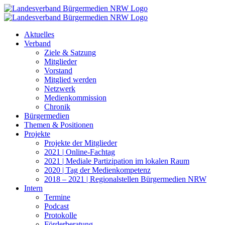
Zum
Inhalt
springen
Aktuelles
Verband
Ziele & Satzung
Mitglieder
Vorstand
Mitglied werden
Netzwerk
Medienkommission
Chronik
Bürgermedien
Themen & Positionen
Projekte
Projekte der Mitglieder
2021 | Online-Fachtag
2021 | Mediale Partizipation im lokalen Raum
2020 | Tag der Medienkompetenz
2018 – 2021 | Regionalstellen Bürgermedien NRW
Intern
Termine
Podcast
Protokolle
Förderberatung