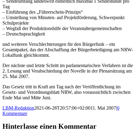
– Sendeumfang landesweit einheitlich maximal 1 Sendestunde pro
Tag
– Einführung des „Führerschein-Prinzips“
– Umstellung von Minuten- auf Projektförderung, Schwerpunkt
Schulprojekte
– Wegfall der Produktionshilfe der Veranstaltergemeinschaften
– Deutschsprachigkeit
und weiteren Verschlechterungen für den Bürgerfunk – ein
Gesamtpaket, das der Abschaffung der Bürgerbeteiligung am NRW-
Lokalfunk gleichkommt.
Der nächste und letzte Schritt im parlamentarischen Verfahren ist die
2. Lesung und Verabschiedung der Novelle in der Plenarsitzung am
25. Mai 2007.
Das Gesetz tritt in Kraft am Tag nach der Veröffentlichung im
Gesetz- und Verordnungsblatt NRW, also voraussichtlich zwischen
Ende Mai und Mitte Juni.
LBM-Redaktion
2021-06-28T20:57:06+02:00
11. Mai 2007
|
0
Kommentare
Hinterlasse einen Kommentar