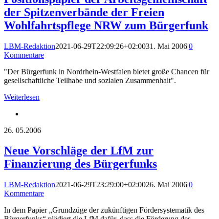
der Spitzenverbände der Freien
Wohlfahrtspflege NRW zum Bürgerfunk
LBM-Redaktion
2021-06-29T22:09:26+02:00
31. Mai 2006
|
0
Kommentare
"Der Bürgerfunk in Nordrhein-Westfalen bietet große Chancen für
gesellschaftliche Teilhabe und sozialen Zusammenhalt".
Weiterlesen
26.
05.2006
Neue Vorschläge der LfM zur
Finanzierung des Bürgerfunks
LBM-Redaktion
2021-06-29T23:29:00+02:00
26. Mai 2006
|
0
Kommentare
In dem Papier „Grundzüge der zukünftigen Fördersystematik des
Bürgerfunks“ plädiert die LfM dafür, dass die Förderung des