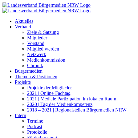
Zum
Inhalt
springen
Aktuelles
Verband
Ziele & Satzung
Mitglieder
Vorstand
Mitglied werden
Netzwerk
Medienkommission
Chronik
Bürgermedien
Themen & Positionen
Projekte
Projekte der Mitglieder
2021 | Online-Fachtag
2021 | Mediale Partizipation im lokalen Raum
2020 | Tag der Medienkompetenz
2018 – 2021 | Regionalstellen Bürgermedien NRW
Intern
Termine
Podcast
Protokolle
Förderberatung