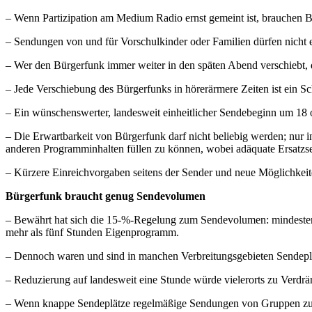
– Wenn Partizipation am Medium Radio ernst gemeint ist, brauchen Bü
– Sendungen von und für Vorschulkinder oder Familien dürfen nicht e
– Wer den Bürgerfunk immer weiter in den späten Abend verschiebt, de
– Jede Verschiebung des Bürgerfunks in hörerärmere Zeiten ist ein Sc
– Ein wünschenswerter, landesweit einheitlicher Sendebeginn um 18 od
– Die Erwartbarkeit von Bürgerfunk darf nicht beliebig werden; nur 
anderen Programminhalten füllen zu können, wobei adäquate Ersatzsen
– Kürzere Einreichvorgaben seitens der Sender und neue Möglichkeit
Bürgerfunk braucht genug Sendevolumen
– Bewährt hat sich die 15-%-Regelung zum Sendevolumen: mindesten
mehr als fünf Stunden Eigenprogramm.
– Dennoch waren und sind in manchen Verbreitungsgebieten Sendeplä
– Reduzierung auf landesweit eine Stunde würde vielerorts zu Verd
– Wenn knappe Sendeplätze regelmäßige Sendungen von Gruppen zu 