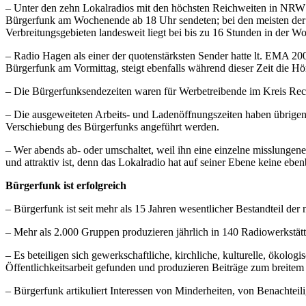
– Unter den zehn Lokalradios mit den höchsten Reichweiten in NRW 
Bürgerfunk am Wochenende ab 18 Uhr sendeten; bei den meisten der 
Verbreitungsgebieten landesweit liegt bei bis zu 16 Stunden in der Wo
– Radio Hagen als einer der quotenstärksten Sender hatte lt. EMA 
Bürgerfunk am Vormittag, steigt ebenfalls während dieser Zeit die Hö
– Die Bürgerfunksendezeiten waren für Werbetreibende im Kreis Reck
– Die ausgeweiteten Arbeits- und Ladenöffnungszeiten haben übrigens
Verschiebung des Bürgerfunks angeführt werden.
– Wer abends ab- oder umschaltet, weil ihn eine einzelne misslunge
und attraktiv ist, denn das Lokalradio hat auf seiner Ebene keine ebe
Bürgerfunk ist erfolgreich
– Bürgerfunk ist seit mehr als 15 Jahren wesentlicher Bestandteil der
– Mehr als 2.000 Gruppen produzieren jährlich in 140 Radiowerkstä
– Es beteiligen sich gewerkschaftliche, kirchliche, kulturelle, ökologi
Öffentlichkeitsarbeit gefunden und produzieren Beiträge zum breite
– Bürgerfunk artikuliert Interessen von Minderheiten, von Benachteil