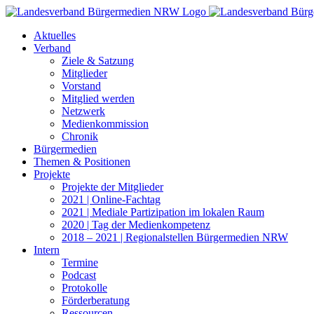
Zum
Inhalt
Aktuelles
springen
Verband
Ziele & Satzung
Mitglieder
Vorstand
Mitglied werden
Netzwerk
Medienkommission
Chronik
Bürgermedien
Themen & Positionen
Projekte
Projekte der Mitglieder
2021 | Online-Fachtag
2021 | Mediale Partizipation im lokalen Raum
2020 | Tag der Medienkompetenz
2018 – 2021 | Regionalstellen Bürgermedien NRW
Intern
Termine
Podcast
Protokolle
Förderberatung
Ressourcen