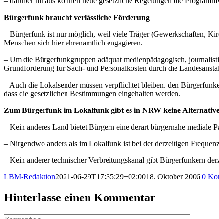
– darüber hinaus können neue gesetzliche Regelungen die Programmv
Bürgerfunk braucht verlässliche Förderung
– Bürgerfunk ist nur möglich, weil viele Träger (Gewerkschaften, Ki
Menschen sich hier ehrenamtlich engagieren.
– Um die Bürgerfunkgruppen adäquat medienpädagogisch, journalistisc
Grundförderung für Sach- und Personalkosten durch die Landesanstalt 
– Auch die Lokalsender müssen verpflichtet bleiben, den Bürgerfunke
dass die gesetzlichen Bestimmungen eingehalten werden.
Zum Bürgerfunk im Lokalfunk gibt es in NRW keine Alternativ
– Kein anderes Land bietet Bürgern eine derart bürgernahe mediale Pa
– Nirgendwo anders als im Lokalfunk ist bei der derzeitigen Freque
– Kein anderer technischer Verbreitungskanal gibt Bürgerfunkern derze
LBM-Redaktion
2021-06-29T17:35:29+02:00
18. Oktober 2006
|
0 Ko
Hinterlasse einen Kommentar
Kommentar