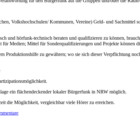
erantwortung für den Bürgerfunk auf die Gruppen und/oder die Radiow
rchen, Volkshochschulen/ Kommunen, Vereine) Geld- und Sachmittel sowi
h und hörfunk-technisch beraten und qualifizieren zu können, brauche
für Medien; Mittel für Sonderqualifizierungen und Projekte können die
rn Produktionshilfe zu gewähren; wo sie sich dieser Verpflichtung no
e
rtizipationsmöglichkeit.
nzlage ein flächendeckender lokaler Bürgerfunk in NRW möglich.
it die Möglichkeit, vergleichbar viele Hörer zu erreichen.
mmentare