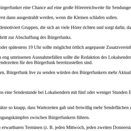
rgerfunker eine Chance auf eine große Hörerreichweite für Sendungen, 
rst dann ausgestrahlt werden, wenn die Kleinen schlafen sollen.
motiviert Gruppen, die sich an viele Hörer richten und sorgt dafür, d
hritt zur Abschaffung des Bürgerfunks.
er spätestens 19 Uhr sollte möglichst örtlich angepasste Zusatzverein
in eng umrissenen Ausnahmefällen sollte die Redaktion des Lokalsende
dezeiten für den Bürgerfunk bereitzustellen sind.
en, Bürgerfunk live zu senden würden den Bürgerfunkern mehr Aktuali
s eine Sendestunde bei Lokalsendern mit fünf oder weniger Stunden 
tze so knapp, dass Wartezeiten gab und freiwillig mehr Sendefläche
rängungskämpfen zwischen Bürgerfunkern führen.
erwartbaren Terminen (z. B. jeden Mittwoch, jeden zweiten Donnerst