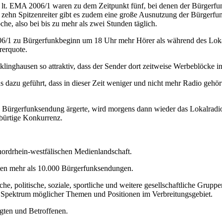
lt. EMA 2006/1 waren zu dem Zeitpunkt fünf, bei denen der Bürgerfunk
zehn Spitzenreiter gibt es zudem eine große Ausnutzung der Bürgerf
che, also bei bis zu mehr als zwei Stunden täglich.
2006/1 zu Bürgerfunkbeginn um 18 Uhr mehr Hörer als während des Lok
rerquote.
linghausen so attraktiv, dass der Sender dort zeitweise Werbeblöcke
 dazu geführt, dass in dieser Zeit weniger und nicht mehr Radio gehört
ne Bürgerfunksendung ärgerte, wird morgens dann wieder das Lokalrad
nbürtige Konkurrenz.
 nordrhein-westfälischen Medienlandschaft.
tten mehr als 10.000 Bürgerfunksendungen.
sche, politische, soziale, sportliche und weitere gesellschaftliche Gruppe
m Spektrum möglicher Themen und Positionen im Verbreitungsgebiet.
igten und Betroffenen.