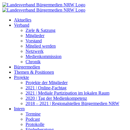
Zum
Inhalt
springen
Aktuelles
Verband
Ziele & Satzung
Mitglieder
Vorstand
Mitglied werden
Netzwerk
Medienkommission
Chronik
Bürgermedien
Themen & Positionen
Projekte
Projekte der Mitglieder
2021 | Online-Fachtag
2021 | Mediale Partizipation im lokalen Raum
2020 | Tag der Medienkompetenz
2018 – 2021 | Regionalstellen Bürgermedien NRW
Intern
Termine
Podcast
Protokolle
Förderberatung