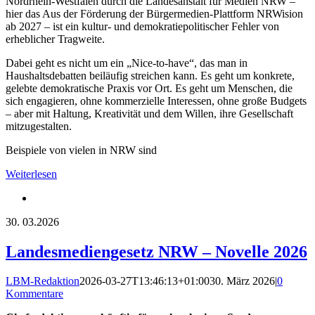
Nordrhein-Westfalen durch die Landesanstalt für Medien NRW –
hier das Aus der Förderung der Bürgermedien-Plattform NRWision
ab 2027 – ist ein kultur- und demokratiepolitischer Fehler von
erheblicher Tragweite.
Dabei geht es nicht um ein „Nice-to-have“, das man in
Haushaltsdebatten beiläufig streichen kann. Es geht um konkrete,
gelebte demokratische Praxis vor Ort. Es geht um Menschen, die
sich engagieren, ohne kommerzielle Interessen, ohne große Budgets
– aber mit Haltung, Kreativität und dem Willen, ihre Gesellschaft
mitzugestalten.
Beispiele von vielen in NRW sind
Weiterlesen
30.
03.2026
Landesmediengesetz NRW – Novelle 2026
LBM-Redaktion
2026-03-27T13:46:13+01:00
30. März 2026
|
0
Kommentare