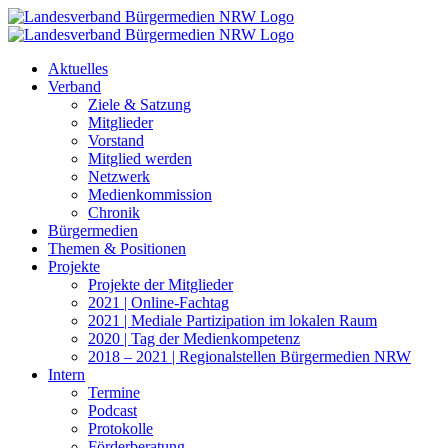
Zum
Inhalt
springen
Aktuelles
Verband
Ziele & Satzung
Mitglieder
Vorstand
Mitglied werden
Netzwerk
Medienkommission
Chronik
Bürgermedien
Themen & Positionen
Projekte
Projekte der Mitglieder
2021 | Online-Fachtag
2021 | Mediale Partizipation im lokalen Raum
2020 | Tag der Medienkompetenz
2018 – 2021 | Regionalstellen Bürgermedien NRW
Intern
Termine
Podcast
Protokolle
Förderberatung