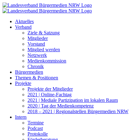
Zum
Inhalt
springen
Aktuelles
Verband
Ziele & Satzung
Mitglieder
Vorstand
Mitglied werden
Netzwerk
Medienkommission
Chronik
Bürgermedien
Themen & Positionen
Projekte
Projekte der Mitglieder
2021 | Online-Fachtag
2021 | Mediale Partizipation im lokalen Raum
2020 | Tag der Medienkompetenz
2018 – 2021 | Regionalstellen Bürgermedien NRW
Intern
Termine
Podcast
Protokolle
Förderberatung