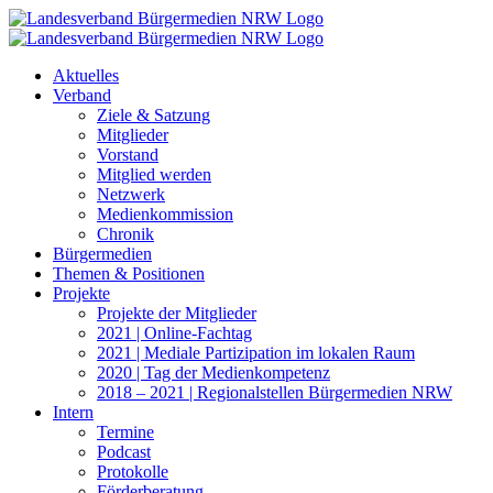
Zum
Inhalt
springen
Aktuelles
Verband
Ziele & Satzung
Mitglieder
Vorstand
Mitglied werden
Netzwerk
Medienkommission
Chronik
Bürgermedien
Themen & Positionen
Projekte
Projekte der Mitglieder
2021 | Online-Fachtag
2021 | Mediale Partizipation im lokalen Raum
2020 | Tag der Medienkompetenz
2018 – 2021 | Regionalstellen Bürgermedien NRW
Intern
Termine
Podcast
Protokolle
Förderberatung