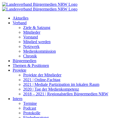
Zum
Inhalt
springen
Aktuelles
Verband
Ziele & Satzung
Mitglieder
Vorstand
Mitglied werden
Netzwerk
Medienkommission
Chronik
Bürgermedien
Themen & Positionen
Projekte
Projekte der Mitglieder
2021 | Online-Fachtag
2021 | Mediale Partizipation im lokalen Raum
2020 | Tag der Medienkompetenz
2018 – 2021 | Regionalstellen Bürgermedien NRW
Intern
Termine
Podcast
Protokolle
Förderberatung