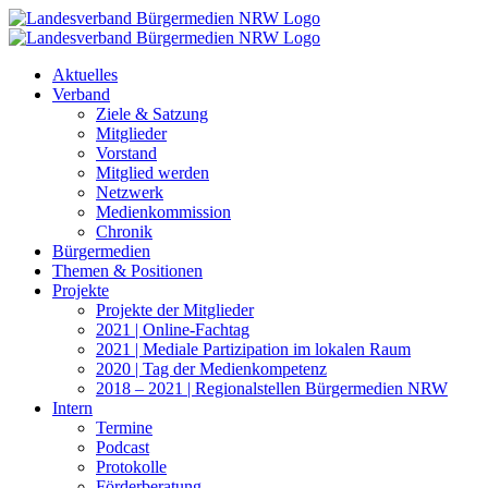
Zum
Inhalt
springen
Aktuelles
Verband
Ziele & Satzung
Mitglieder
Vorstand
Mitglied werden
Netzwerk
Medienkommission
Chronik
Bürgermedien
Themen & Positionen
Projekte
Projekte der Mitglieder
2021 | Online-Fachtag
2021 | Mediale Partizipation im lokalen Raum
2020 | Tag der Medienkompetenz
2018 – 2021 | Regionalstellen Bürgermedien NRW
Intern
Termine
Podcast
Protokolle
Förderberatung