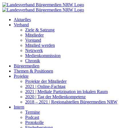
Zum
Inhalt
springen
Aktuelles
Verband
Ziele & Satzung
Mitglieder
Vorstand
Mitglied werden
Netzwerk
Medienkommission
Chronik
Bürgermedien
Themen & Positionen
Projekte
Projekte der Mitglieder
2021 | Online-Fachtag
2021 | Mediale Partizipation im lokalen Raum
2020 | Tag der Medienkompetenz
2018 – 2021 | Regionalstellen Bürgermedien NRW
Intern
Termine
Podcast
Protokolle
Förderberatung