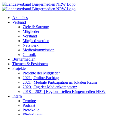
Zum
Inhalt
springen
Aktuelles
Verband
Ziele & Satzung
Mitglieder
Vorstand
Mitglied werden
Netzwerk
Medienkommission
Chronik
Bürgermedien
Themen & Positionen
Projekte
Projekte der Mitglieder
2021 | Online-Fachtag
2021 | Mediale Partizipation im lokalen Raum
2020 | Tag der Medienkompetenz
2018 – 2021 | Regionalstellen Bürgermedien NRW
Intern
Termine
Podcast
Protokolle
Förderberatung