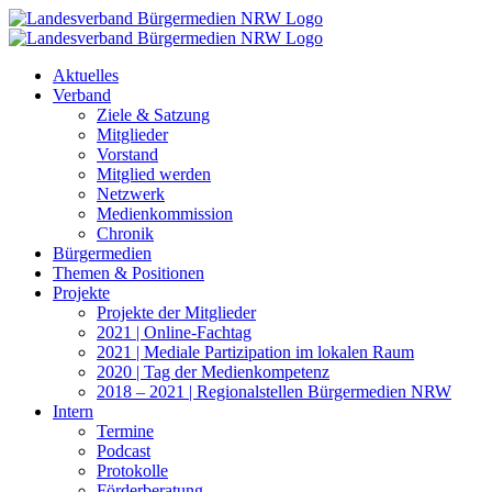
Zum
Inhalt
springen
Aktuelles
Verband
Ziele & Satzung
Mitglieder
Vorstand
Mitglied werden
Netzwerk
Medienkommission
Chronik
Bürgermedien
Themen & Positionen
Projekte
Projekte der Mitglieder
2021 | Online-Fachtag
2021 | Mediale Partizipation im lokalen Raum
2020 | Tag der Medienkompetenz
2018 – 2021 | Regionalstellen Bürgermedien NRW
Intern
Termine
Podcast
Protokolle
Förderberatung