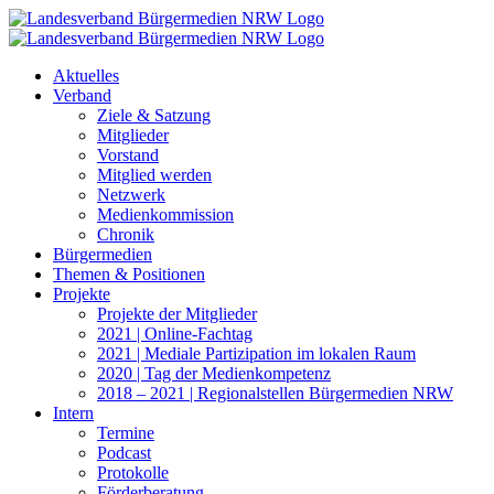
Zum
Inhalt
springen
Aktuelles
Verband
Ziele & Satzung
Mitglieder
Vorstand
Mitglied werden
Netzwerk
Medienkommission
Chronik
Bürgermedien
Themen & Positionen
Projekte
Projekte der Mitglieder
2021 | Online-Fachtag
2021 | Mediale Partizipation im lokalen Raum
2020 | Tag der Medienkompetenz
2018 – 2021 | Regionalstellen Bürgermedien NRW
Intern
Termine
Podcast
Protokolle
Förderberatung