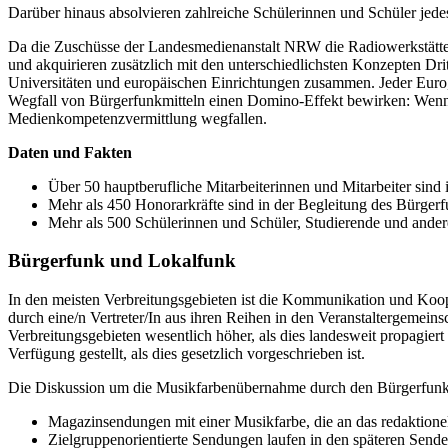
Darüber hinaus absolvieren zahlreiche Schülerinnen und Schüler jedes
Da die Zuschüsse der Landesmedienanstalt NRW die Radiowerkstätten 
und akquirieren zusätzlich mit den unterschiedlichsten Konzepten Dri
Universitäten und europäischen Einrichtungen zusammen. Jeder Euro,
Wegfall von Bürgerfunkmitteln einen Domino-Effekt bewirken: Wenn di
Medienkompetenzvermittlung wegfallen.
Daten und Fakten
Über 50 hauptberufliche Mitarbeiterinnen und Mitarbeiter sin
Mehr als 450 Honorarkräfte sind in der Begleitung des Bürgerfu
Mehr als 500 Schülerinnen und Schüler, Studierende und andere
Bürgerfunk und Lokalfunk
In den meisten Verbreitungsgebieten ist die Kommunikation und Koo
durch eine/n Vertreter/In aus ihren Reihen in den Veranstaltergemeins
Verbreitungsgebieten wesentlich höher, als dies landesweit propagier
Verfügung gestellt, als dies gesetzlich vorgeschrieben ist.
Die Diskussion um die Musikfarbenübernahme durch den Bürgerfunk is
Magazinsendungen mit einer Musikfarbe, die an das redaktione
Zielgruppenorientierte Sendungen laufen in den späteren Sende