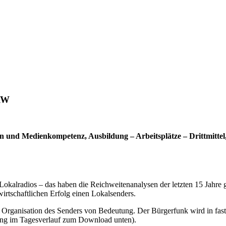
NRW
ion und Medienkompetenz, Ausbildung – Arbeitsplätze – Drittmitt
er Lokalradios – das haben die Reichweitenanalysen der letzten 15 Jahr
rtschaftlichen Erfolg einen Lokalsenders.
 Organisation des Senders von Bedeutung. Der Bürgerfunk wird in fast a
ung im Tagesverlauf zum Download unten).