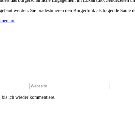
ntiert das bürgerschaftliche Engagement im Lokalradio. Sendezeiten un
gebaut werden. Sie prädestinieren den Bürgerfunk als tragende Säul
mentare
 bis ich wieder kommentiere.