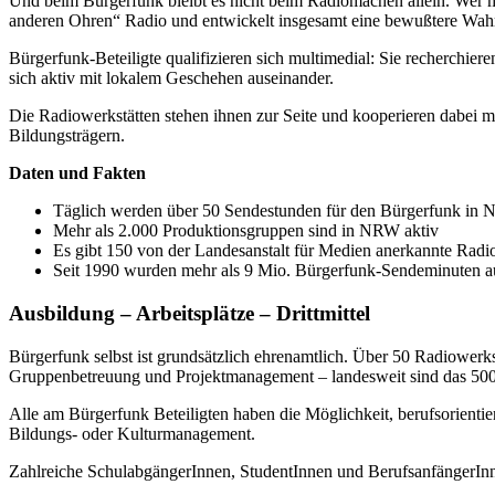
Und beim Bürgerfunk bleibt es nicht beim Radiomachen allein. Wer m
anderen Ohren“ Radio und entwickelt insgesamt eine bewußtere Wa
Bürgerfunk-Beteiligte qualifizieren sich multimedial: Sie recherchiere
sich aktiv mit lokalem Geschehen auseinander.
Die Radiowerkstätten stehen ihnen zur Seite und kooperieren dabei m
Bildungsträgern.
Daten und Fakten
Täglich werden über 50 Sendestunden für den Bürgerfunk in 
Mehr als 2.000 Produktionsgruppen sind in NRW aktiv
Es gibt 150 von der Landesanstalt für Medien anerkannte Radi
Seit 1990 wurden mehr als 9 Mio. Bürgerfunk-Sendeminuten aus
Ausbildung – Arbeitsplätze – Drittmittel
Bürgerfunk selbst ist grundsätzlich ehrenamtlich. Über 50 Radiowerkst
Gruppenbetreuung und Projektmanagement – landesweit sind das 500 J
Alle am Bürgerfunk Beteiligten haben die Möglichkeit, berufsorient
Bildungs- oder Kulturmanagement.
Zahlreiche SchulabgängerInnen, StudentInnen und BerufsanfängerInne