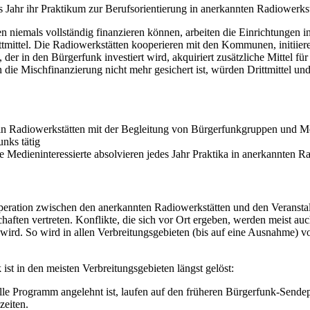
 Jahr ihr Praktikum zur Berufsorientierung in anerkannten Radiowerkst
niemals vollständig finanzieren können, arbeiten die Einrichtungen i
ttmittel. Die Radiowerkstätten kooperieren mit den Kommunen, initiiere
 der in den Bürgerfunk investiert wird, akquiriert zusätzliche Mitte
e Mischfinanzierung nicht mehr gesichert ist, würden Drittmittel und 
d in Radiowerkstätten mit der Begleitung von Bürgerfunkgruppen und M
nks tätig
 Medieninteressierte absolvieren jedes Jahr Praktika in anerkannten R
peration zwischen den anerkannten Radiowerkstätten und den Veranstal
chaften vertreten. Konflikte, die sich vor Ort ergeben, werden meist au
t wird. So wird in allen Verbreitungsgebieten (bis auf eine Ausnahme)
t in den meisten Verbreitungsgebieten längst gelöst:
lle Programm angelehnt ist, laufen auf den früheren Bürgerfunk-Sende
zeiten.