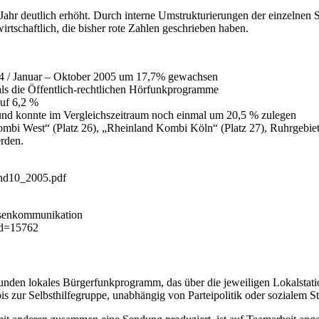
hr deutlich erhöht. Durch interne Umstrukturierungen der einzelnen S
tschaftlich, die bisher rote Zahlen geschrieben haben.
004 / Januar – Oktober 2005 um 17,7% gewachsen
als die Öffentlich-rechtlichen Hörfunkprogramme
uf 6,2 %
und konnte im Vergleichszeitraum noch einmal um 20,5 % zulegen
i West“ (Platz 26), „Rheinland Kombi Köln“ (Platz 27), Ruhrgebiet Pl
erden.
end10_2005.pdf
ssenkommunikation
id=15762
den lokales Bürgerfunkprogramm, das über die jeweiligen Lokalstation
 zur Selbsthilfegruppe, unabhängig von Parteipolitik oder sozialem Stat