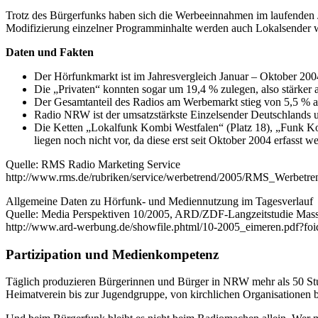
Trotz des Bürgerfunks haben sich die Werbeeinnahmen im laufenden Ja
Modifizierung einzelner Programminhalte werden auch Lokalsender wir
Daten und Fakten
Der Hörfunkmarkt ist im Jahresvergleich Januar – Oktober 2
Die „Privaten“ konnten sogar um 19,4 % zulegen, also stärker 
Der Gesamtanteil des Radios am Werbemarkt stieg von 5,5 % a
Radio NRW ist der umsatzstärkste Einzelsender Deutschlands 
Die Ketten „Lokalfunk Kombi Westfalen“ (Platz 18), „Funk Komb
liegen noch nicht vor, da diese erst seit Oktober 2004 erfasst w
Quelle: RMS Radio Marketing Service
http://www.rms.de/rubriken/service/werbetrend/2005/RMS_Werbetr
Allgemeine Daten zu Hörfunk- und Mediennutzung im Tagesverlauf
Quelle: Media Perspektiven 10/2005, ARD/ZDF-Langzeitstudie Ma
http://www.ard-werbung.de/showfile.phtml/10-2005_eimeren.pdf?fo
Partizipation und Medienkompetenz
Täglich produzieren Bürgerinnen und Bürger in NRW mehr als 50 Stun
Heimatverein bis zur Jugendgruppe, von kirchlichen Organisationen bis