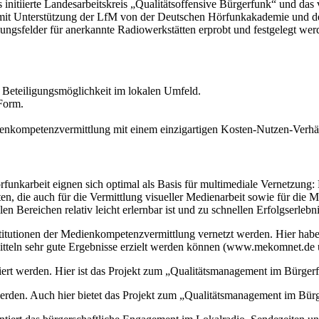
 initiierte Landesarbeitskreis „Qualitätsoffensive Bürgerfunk“ und da
d mit Unterstützung der LfM von der Deutschen Hörfunkakademie und
ungsfelder für anerkannte Radiowerkstätten erprobt und festgelegt werd
 Beteiligungsmöglichkeit im lokalen Umfeld.
Form.
enkompetenzvermittlung mit einem einzigartigen Kosten-Nutzen-Verhäl
funkarbeit eignen sich optimal als Basis für multimediale Vernetzung
, die auch für die Vermittlung visueller Medienarbeit sowie für die Med
 Bereichen relativ leicht erlernbar ist und zu schnellen Erfolgserlebni
titutionen der Medienkompetenzvermittlung vernetzt werden. Hier haben
itteln sehr gute Ergebnisse erzielt werden können (www.mekomnet.de
imiert werden. Hier ist das Projekt zum „Qualitätsmanagement im Bürger
werden. Auch hier bietet das Projekt zum „Qualitätsmanagement im Bür