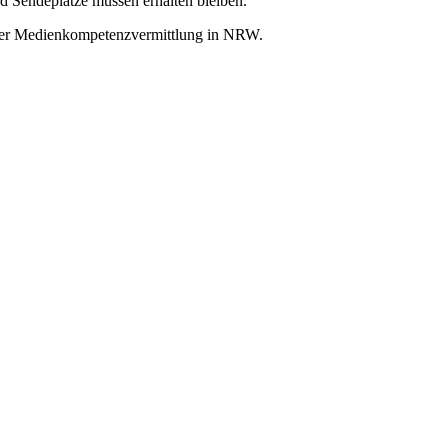
d Sendeplätze müssen erhalten bleiben.
e der Medienkompetenzvermittlung in NRW.