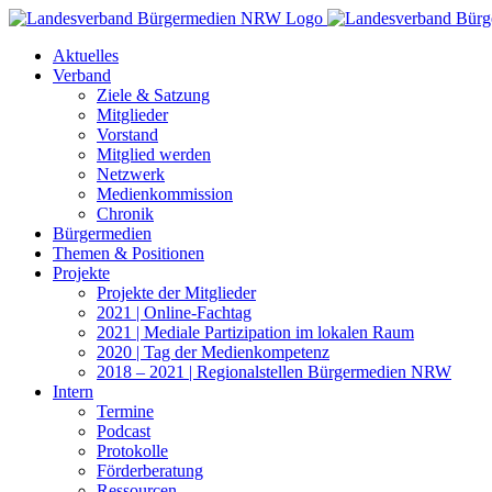
Zum
Inhalt
Aktuelles
springen
Verband
Ziele & Satzung
Mitglieder
Vorstand
Mitglied werden
Netzwerk
Medienkommission
Chronik
Bürgermedien
Themen & Positionen
Projekte
Projekte der Mitglieder
2021 | Online-Fachtag
2021 | Mediale Partizipation im lokalen Raum
2020 | Tag der Medienkompetenz
2018 – 2021 | Regionalstellen Bürgermedien NRW
Intern
Termine
Podcast
Protokolle
Förderberatung
Ressourcen