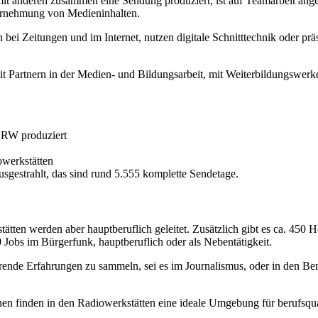
it anderen zusammen eine Sendung produziert, ist auf Teamarbeit ange
hrnehmung von Medieninhalten.
n bei Zeitungen und im Internet, nutzen digitale Schnitttechnik oder pr
it Partnern in der Medien- und Bildungsarbeit, mit Weiterbildungswer
NRW produziert
owerkstätten
gestrahlt, das sind rund 5.555 komplette Sendetage.
ätten werden aber hauptberuflich geleitet. Zusätzlich gibt es ca. 450 
obs im Bürgerfunk, hauptberuflich oder als Nebentätigkeit.
ierende Erfahrungen zu sammeln, sei es im Journalismus, oder in den B
n finden in den Radiowerkstätten eine ideale Umgebung für berufsqual