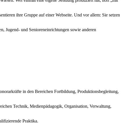
wiesen. Wer einmal eine eigene Sendung produziert hat, hört „mit
äsentieren ihre Gruppe auf einer Webseite. Und vor allem: Sie setzen
ken, Jugend- und Senioreneinrichtungen sowie anderen
Honorarkräfte in den Bereichen Fortbildung, Produktionsbegleitung,
ereichen Technik, Medienpädagogik, Organisation, Verwaltung,
ifizierende Praktika.