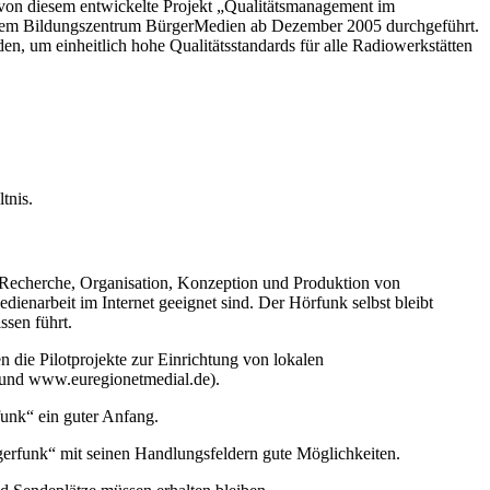
s von diesem entwickelte Projekt „Qualitätsmanagement im
 dem Bildungszentrum BürgerMedien ab Dezember 2005 durchgeführt.
en, um einheitlich hohe Qualitätsstandards für alle Radiowerkstätten
tnis.
: Recherche, Organisation, Konzeption und Produktion von
ienarbeit im Internet geeignet sind. Der Hörfunk selbst bleibt
ssen führt.
 die Pilotprojekte zur Einrichtung von lokalen
 und www.euregionetmedial.de).
funk“ ein guter Anfang.
gerfunk“ mit seinen Handlungsfeldern gute Möglichkeiten.