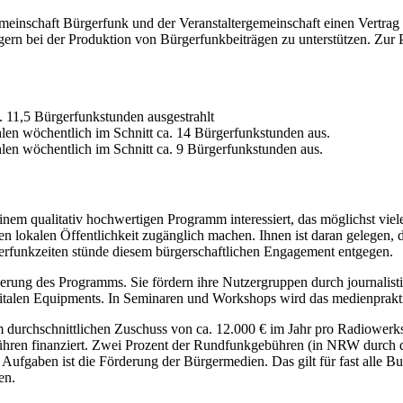
emeinschaft Bürgerfunk und der Veranstaltergemeinschaft einen Vertrag 
rn bei der Produktion von Bürgerfunkbeiträgen zu unterstützen. Zur Pr
. 11,5 Bürgerfunkstunden ausgestrahlt
hlen wöchentlich im Schnitt ca. 14 Bürgerfunkstunden aus.
hlen wöchentlich im Schnitt ca. 9 Bürgerfunkstunden aus.
em qualitativ hochwertigen Programm interessiert, das möglichst viele
en lokalen Öffentlichkeit zugänglich machen. Ihnen ist daran gelegen, 
erfunkzeiten stünde diesem bürgerschaftlichen Engagement entgegen.
serung des Programms. Sie fördern ihre Nutzergruppen durch journalis
digitalen Equipments. In Seminaren und Workshops wird das medienprak
urchschnittlichen Zuschuss von ca. 12.000 € im Jahr pro Radiowerksta
bühren finanziert. Zwei Prozent der Rundfunkgebühren (in NRW durch d
Aufgaben ist die Förderung der Bürgermedien. Das gilt für fast alle B
en.