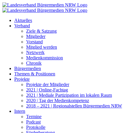
Zum
Inhalt
springen
Aktuelles
Verband
Ziele & Satzung
Mitglieder
Vorstand
Mitglied werden
Netzwerk
Medienkommission
Chronik
Bürgermedien
Themen & Positionen
Projekte
Projekte der Mitglieder
2021 | Online-Fachtag
2021 | Mediale Partizipation im lokalen Raum
2020 | Tag der Medienkompetenz
2018 – 2021 | Regionalstellen Bürgermedien NRW
Intern
Termine
Podcast
Protokolle
Förderberatung