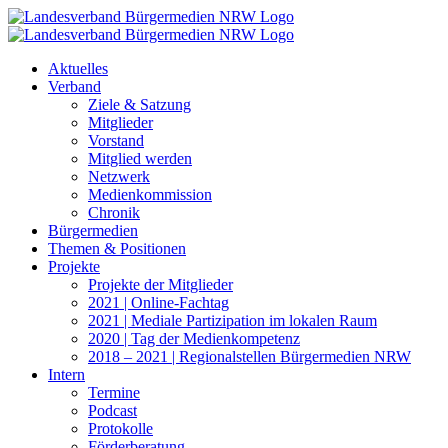
Zum
Inhalt
springen
Aktuelles
Verband
Ziele & Satzung
Mitglieder
Vorstand
Mitglied werden
Netzwerk
Medienkommission
Chronik
Bürgermedien
Themen & Positionen
Projekte
Projekte der Mitglieder
2021 | Online-Fachtag
2021 | Mediale Partizipation im lokalen Raum
2020 | Tag der Medienkompetenz
2018 – 2021 | Regionalstellen Bürgermedien NRW
Intern
Termine
Podcast
Protokolle
Förderberatung