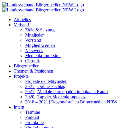
Zum
Inhalt
springen
Aktuelles
Verband
Ziele & Satzung
Mitglieder
Vorstand
Mitglied werden
Netzwerk
Medienkommission
Chronik
Bürgermedien
Themen & Positionen
Projekte
Projekte der Mitglieder
2021 | Online-Fachtag
2021 | Mediale Partizipation im lokalen Raum
2020 | Tag der Medienkompetenz
2018 – 2021 | Regionalstellen Bürgermedien NRW
Intern
Termine
Podcast
Protokolle
Förderberatung