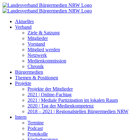
Zum
Inhalt
springen
Aktuelles
Verband
Ziele & Satzung
Mitglieder
Vorstand
Mitglied werden
Netzwerk
Medienkommission
Chronik
Bürgermedien
Themen & Positionen
Projekte
Projekte der Mitglieder
2021 | Online-Fachtag
2021 | Mediale Partizipation im lokalen Raum
2020 | Tag der Medienkompetenz
2018 – 2021 | Regionalstellen Bürgermedien NRW
Intern
Termine
Podcast
Protokolle
Förderberatung