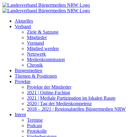
Zum
Inhalt
springen
Aktuelles
Verband
Ziele & Satzung
Mitglieder
Vorstand
Mitglied werden
Netzwerk
Medienkommission
Chronik
Bürgermedien
Themen & Positionen
Projekte
Projekte der Mitglieder
2021 | Online-Fachtag
2021 | Mediale Partizipation im lokalen Raum
2020 | Tag der Medienkompetenz
2018 – 2021 | Regionalstellen Bürgermedien NRW
Intern
Termine
Podcast
Protokolle
Förderberatung