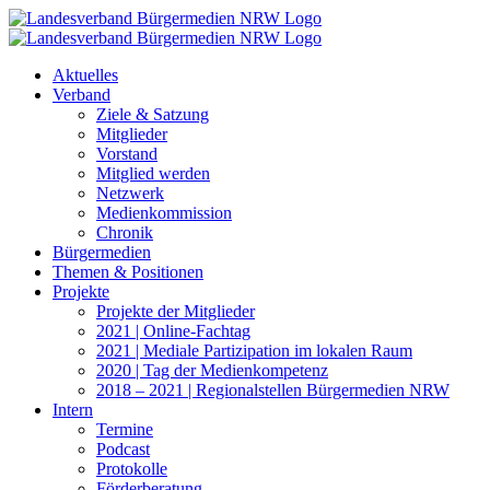
Zum
Inhalt
springen
Aktuelles
Verband
Ziele & Satzung
Mitglieder
Vorstand
Mitglied werden
Netzwerk
Medienkommission
Chronik
Bürgermedien
Themen & Positionen
Projekte
Projekte der Mitglieder
2021 | Online-Fachtag
2021 | Mediale Partizipation im lokalen Raum
2020 | Tag der Medienkompetenz
2018 – 2021 | Regionalstellen Bürgermedien NRW
Intern
Termine
Podcast
Protokolle
Förderberatung