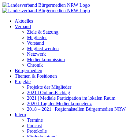
Zum
Inhalt
springen
Aktuelles
Verband
Ziele & Satzung
Mitglieder
Vorstand
Mitglied werden
Netzwerk
Medienkommission
Chronik
Bürgermedien
Themen & Positionen
Projekte
Projekte der Mitglieder
2021 | Online-Fachtag
2021 | Mediale Partizipation im lokalen Raum
2020 | Tag der Medienkompetenz
2018 – 2021 | Regionalstellen Bürgermedien NRW
Intern
Termine
Podcast
Protokolle
Förderberatung