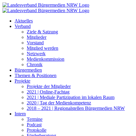
Zum
Inhalt
springen
Aktuelles
Verband
Ziele & Satzung
Mitglieder
Vorstand
Mitglied werden
Netzwerk
Medienkommission
Chronik
Bürgermedien
Themen & Positionen
Projekte
Projekte der Mitglieder
2021 | Online-Fachtag
2021 | Mediale Partizipation im lokalen Raum
2020 | Tag der Medienkompetenz
2018 – 2021 | Regionalstellen Bürgermedien NRW
Intern
Termine
Podcast
Protokolle
Förderberatung