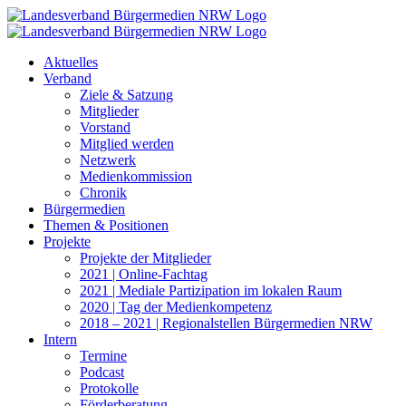
Zum
Inhalt
springen
Aktuelles
Verband
Ziele & Satzung
Mitglieder
Vorstand
Mitglied werden
Netzwerk
Medienkommission
Chronik
Bürgermedien
Themen & Positionen
Projekte
Projekte der Mitglieder
2021 | Online-Fachtag
2021 | Mediale Partizipation im lokalen Raum
2020 | Tag der Medienkompetenz
2018 – 2021 | Regionalstellen Bürgermedien NRW
Intern
Termine
Podcast
Protokolle
Förderberatung