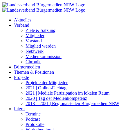
Zum
Inhalt
springen
Aktuelles
Verband
Ziele & Satzung
Mitglieder
Vorstand
Mitglied werden
Netzwerk
Medienkommission
Chronik
Bürgermedien
Themen & Positionen
Projekte
Projekte der Mitglieder
2021 | Online-Fachtag
2021 | Mediale Partizipation im lokalen Raum
2020 | Tag der Medienkompetenz
2018 – 2021 | Regionalstellen Bürgermedien NRW
Intern
Termine
Podcast
Protokolle
Förderberatung