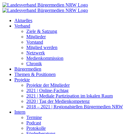
Zum
Inhalt
springen
Aktuelles
Verband
Ziele & Satzung
Mitglieder
Vorstand
Mitglied werden
Netzwerk
Medienkommission
Chronik
Bürgermedien
Themen & Positionen
Projekte
Projekte der Mitglieder
2021 | Online-Fachtag
2021 | Mediale Partizipation im lokalen Raum
2020 | Tag der Medienkompetenz
2018 – 2021 | Regionalstellen Bürgermedien NRW
Intern
Termine
Podcast
Protokolle
Förderberatung