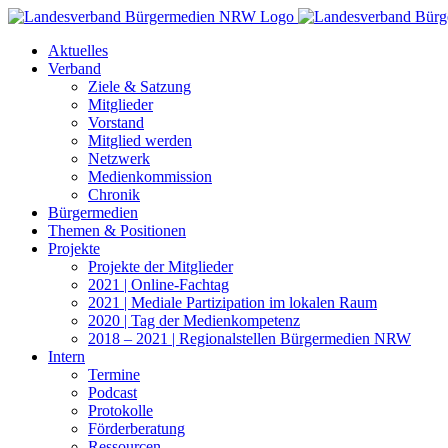
Zum
Inhalt
Aktuelles
springen
Verband
Ziele & Satzung
Mitglieder
Vorstand
Mitglied werden
Netzwerk
Medienkommission
Chronik
Bürgermedien
Themen & Positionen
Projekte
Projekte der Mitglieder
2021 | Online-Fachtag
2021 | Mediale Partizipation im lokalen Raum
2020 | Tag der Medienkompetenz
2018 – 2021 | Regionalstellen Bürgermedien NRW
Intern
Termine
Podcast
Protokolle
Förderberatung
Ressourcen