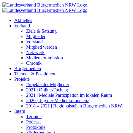
Zum
Inhalt
springen
Aktuelles
Verband
Ziele & Satzung
Mitglieder
Vorstand
Mitglied werden
Netzwerk
Medienkommission
Chronik
Bürgermedien
Themen & Positionen
Projekte
Projekte der Mitglieder
2021 | Online-Fachtag
2021 | Mediale Partizipation im lokalen Raum
2020 | Tag der Medienkompetenz
2018 – 2021 | Regionalstellen Bürgermedien NRW
Intern
Termine
Podcast
Protokolle
Förderberatung