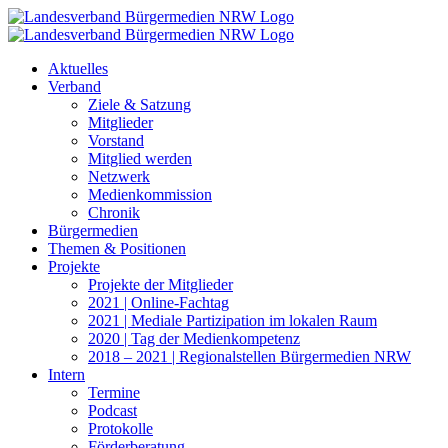
Zum
Inhalt
springen
Aktuelles
Verband
Ziele & Satzung
Mitglieder
Vorstand
Mitglied werden
Netzwerk
Medienkommission
Chronik
Bürgermedien
Themen & Positionen
Projekte
Projekte der Mitglieder
2021 | Online-Fachtag
2021 | Mediale Partizipation im lokalen Raum
2020 | Tag der Medienkompetenz
2018 – 2021 | Regionalstellen Bürgermedien NRW
Intern
Termine
Podcast
Protokolle
Förderberatung